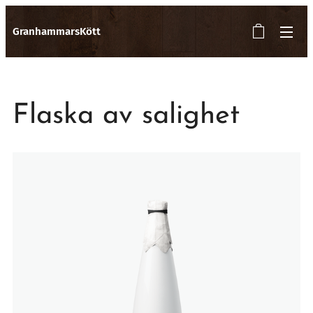
GranhammarsKött
Flaska av salighet