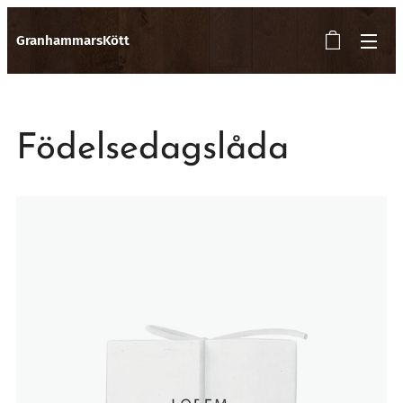
GranhammarsKött
Födelsedagslåda