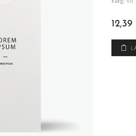
Färg
: Vit
12,39
L