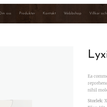
Om oss
Produkter
Kontakt
Webbshop
Villkor och
Lyx
Ea commo
reprehend
nihil mol
Storlek
: 