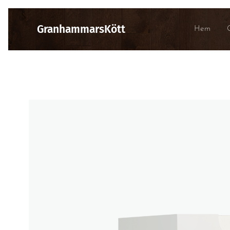
GranhammarsKött
Hem