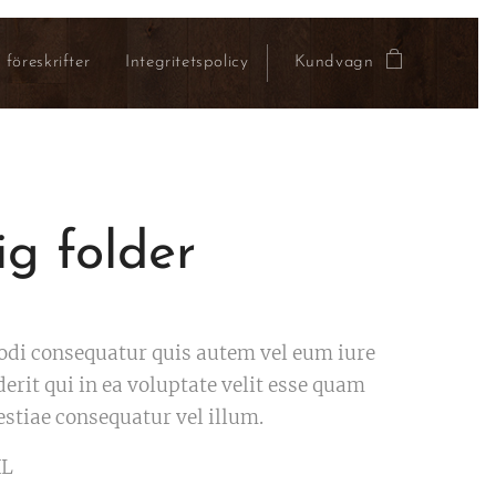
 föreskrifter
Integritetspolicy
Kundvagn
ig folder
di consequatur quis autem vel eum iure
erit qui in ea voluptate velit esse quam
estiae consequatur vel illum.
XL